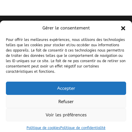
Gérer le consentement
La Cavale
Los Miquelets
Pour offrir les meilleures expériences, nous utilisons des technologies
telles que les cookies pour stocker et/ou accéder aux informations
66360 Mantet
des appareils. Le fait de consentir à ces technologies nous permettra
04 68 05 57 59
de traiter des données telles que le comportement de navigation ou
contact@la-cavale.fr
les ID uniques sur ce site. Le fait de ne pas consentir ou de retirer son
consentement peut avoir un effet négatif sur certaines
caractéristiques et fonctions.
© 2000 – 2025
Mentions légales
|
Politique de
Accepter
confidentialité
Refuser
Développé par :
Voir les préférences
Politique de cookies
Politique de confidentialité