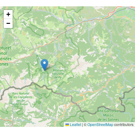
+
−
Leaflet
|
©
OpenStreetMap
contributors