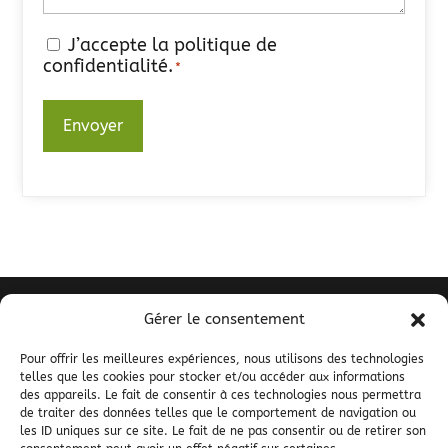
J’accepte la politique de
RGPD
confidentialité.
*
*
Gérer le consentement
La Cavale
Los Miquelets
Pour offrir les meilleures expériences, nous utilisons des technologies
telles que les cookies pour stocker et/ou accéder aux informations
66360 Mantet
des appareils. Le fait de consentir à ces technologies nous permettra
04 68 05 57 59
de traiter des données telles que le comportement de navigation ou
les ID uniques sur ce site. Le fait de ne pas consentir ou de retirer son
contact@la-cavale.fr