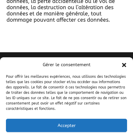
données, la perte accidentelle ou le vol de
données, la destruction ou l’altération des
données et de manière générale, tout
dommage pouvant affecter ces données.
Gérer le consentement
La Cavale
Los Miquelets
Pour offrir les meilleures expériences, nous utilisons des technologies
telles que les cookies pour stocker et/ou accéder aux informations
66360 Mantet
des appareils. Le fait de consentir à ces technologies nous permettra
04 68 05 57 59
de traiter des données telles que le comportement de navigation ou
les ID uniques sur ce site. Le fait de ne pas consentir ou de retirer son
contact@la-cavale.fr
consentement peut avoir un effet négatif sur certaines
caractéristiques et fonctions.
© 2000 – 2025
Mentions légales
|
Politique de
Accepter
confidentialité